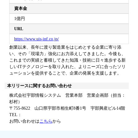
資本金
1億円
URL
https://www.uis-inf.co.jp/
創業以来、長年に渡り製造業をはじめとする企業に寄り添
い、その「現場力」強化にお力添えしてきました。今後も、
これまでの実績と蓄積してきた知識・技術に日々進歩する新
しいITテクノロジーを取り入れた、よりニーズに合ったソリ
ューションを提供することで、企業の発展を支援します。
本リリースに関するお問い合わせ
株式会社宇部情報システム 営業本部 営業企画部（担当：
杉村）
〒755-8622 山口県宇部市相生町8番1号 宇部興産ビル14階
TEL：
お問い合わせは
こちら
から