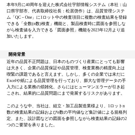
本年9月に40周年を迎えた株式会社宇部情報システム（本社：山
口県宇部市、代表取締役社長：松居啓作）は、品質管理システ
ム「QC－One」に1ロット中の検査項目に複数の検査結果を登録
できる「全数(n数)検査」機能と、製品検査時に図面を参照しな
がら検査値を入力できる「図面参照」機能を2023年12月より追
加いたします。
開発背景
近年の品質不正問題は、日本のものづくり産業にとっても影響
は大きく、企業の品質保証や品質管理、検査業務の精度向上は
喫緊の課題であると言えます。しかし、多くの企業では未だに
Excelや紙による品質管理を行っており、膨大な管理データの手
入力による業務の煩雑化、さらにはヒューマンエラーが引き起
こされ、結果的に品質問題にまで発展するリスクがあります。
このような中、当社は、組立・加工品製造業様より、1ロットn
数の検査結果の記録およびn数の平均値など集計値による規格判
定、また、設計図などの図面を参照しながら検査結果の記録の2
つのご要望を承りました。