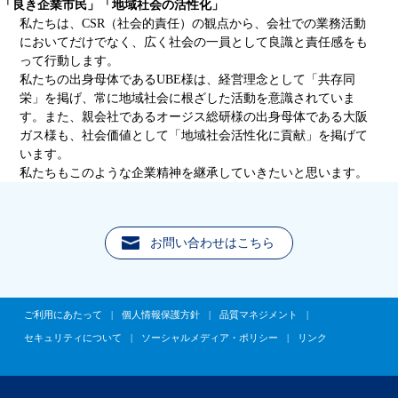
「良き企業市民」「地域社会の活性化」
私たちは、CSR（社会的責任）の観点から、会社での業務活動
においてだけでなく、広く社会の一員として良識と責任感をも
って行動します。
私たちの出身母体であるUBE様は、経営理念として「共存同
栄」を掲げ、常に地域社会に根ざした活動を意識されていま
す。また、親会社であるオージス総研様の出身母体である大阪
ガス様も、社会価値として「地域社会活性化に貢献」を掲げて
います。
私たちもこのような企業精神を継承していきたいと思います。
お問い合わせはこちら
ご利用にあたって
|
個人情報保護方針
|
品質マネジメント
|
セキュリティについて
|
ソーシャルメディア・ポリシー
|
リンク