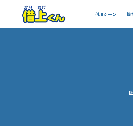
本
社
サ
文
利用シーン
機
宅
イ
ま
管
ト
で
理
内
ス
シ
メ
キ
ス
ニ
ッ
テ
ュ
プ
ム
ー
借
上
く
ん