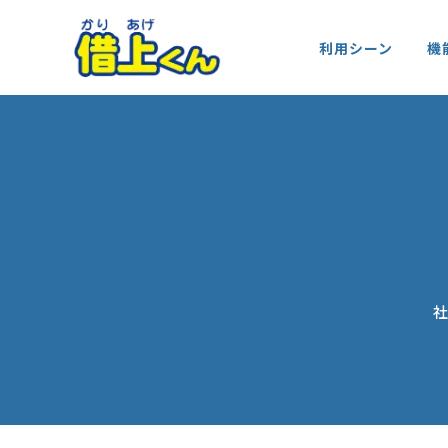
本
社
サ
文
利用シーン
機
宅
イ
ま
管
ト
で
理
内
ス
シ
メ
キ
ス
ニ
ッ
テ
ュ
プ
ム
ー
借
上
く
ん