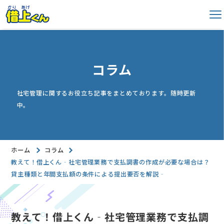
本
社
メ
文
宅
ニ
ま
ュ
管
ー
で
理
を
ス
開
コラム
シ
閉
キ
ス
す
ッ
る
社宅管理に関するお役立ち記事をまとめております。随時更新
テ
プ
中。
ム
借
上
ホーム
コラム
く
教えて！借上くん‐社宅管理業務で支払調書の作成が必要な場合は？
ん
貸主種類と年間支払額の条件による提出要否を解説‐
教えて！借上くん‐社宅管理業務で支払調