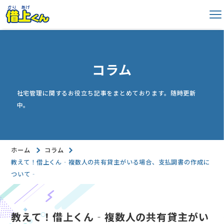
本
社
メ
文
宅
ニ
ま
ュ
管
ー
で
理
を
ス
開
コラム
シ
閉
キ
ス
す
ッ
る
社宅管理に関するお役立ち記事をまとめております。随時更新
テ
プ
中。
ム
借
上
ホーム
コラム
く
教えて！借上くん‐複数人の共有貸主がいる場合、支払調書の作成に
ん
ついて‐
教えて！借上くん‐複数人の共有貸主がい