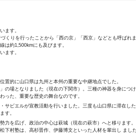
ています。
街づくりを行ったことから「西の京」「西京」などとも呼ばれ
は約1,500kmにも及びます。
ています。
、位置的に山口県は九州と本州の重要な中継地点でした。
」の場となりました（現在の下関市）。三種の神器を身につけ
変わった、重要な歴史の舞台なのです。
・サビエルが宣教活動を行いました。三度も山口県に滞在した
います。
勢力を広げ、政治の中心は萩城（現在の萩市）へと移ります。
松下村塾は、高杉晋作、伊藤博文といった人材を輩出し まし