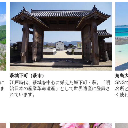
萩城下町（萩市）
角島
物に
江戸時代、萩城を中心に栄えた城下町・萩。「明
SN
りま
治日本の産業革命遺産」として世界遺産に登録さ
名所
れています。
く使