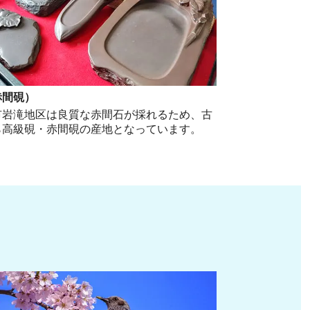
赤間硯）
市岩滝地区は良質な赤間石が採れるため、古
ら高級硯・赤間硯の産地となっています。