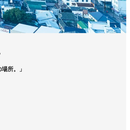
？
の場所。」