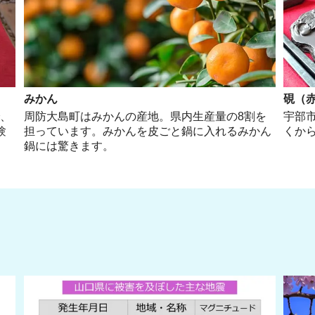
みかん
硯（
で、
周防大島町はみかんの産地。県内生産量の8割を
宇部
験
担っています。みかんを皮ごと鍋に入れるみかん
くか
鍋には驚きます。