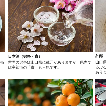
外郎
日本酒（獺祭・貴）
山口
も売
世界の獺祭は山口県に蔵元がありますが、県内で
るぷ
は宇部市の「貴」も人気です。
あり