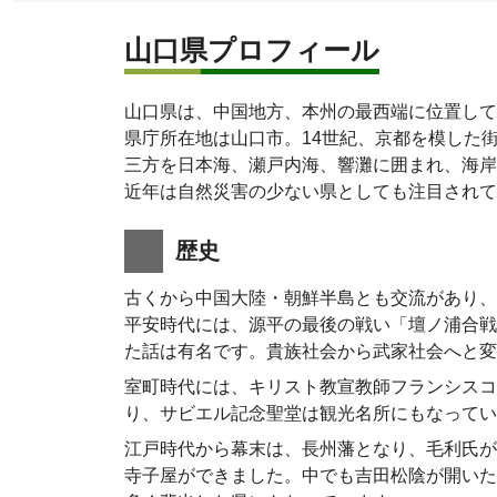
山口県プロフィール
山口県は、中国地方、本州の最西端に位置し
県庁所在地は山口市。14世紀、京都を模した
三方を日本海、瀬戸内海、響灘に囲まれ、海岸線
近年は自然災害の少ない県としても注目され
歴史
古くから中国大陸・朝鮮半島とも交流があり
平安時代には、源平の最後の戦い「壇ノ浦合戦
た話は有名です。貴族社会から武家社会へと
室町時代には、キリスト教宣教師フランシスコ
り、サビエル記念聖堂は観光名所にもなって
江戸時代から幕末は、長州藩となり、毛利氏が
寺子屋ができました。中でも吉田松陰が開いた