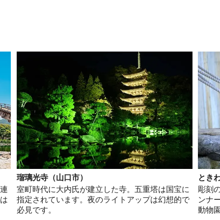
瑠璃光寺（山口市）
とき
五連
室町時代に大内氏が建立した寺。五重塔は国宝に
彫刻
には
指定されています。夜のライトアップは幻想的で
ンナ
必見です。
動物