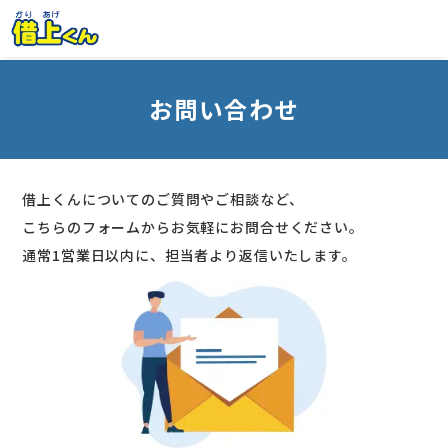
本
社
文
宅
ま
管
で
お問い合わせ
理
ス
シ
キ
ス
ッ
テ
借上くんについてのご質問やご相談など、
プ
ム
こちらのフォームからお気軽にお問合せください。
借
通常1営業日以内に、担当者より返信いたします。
上
く
ん